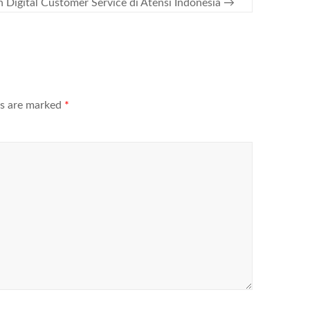
Digital Customer Service di Atensi Indonesia
→
ds are marked
*