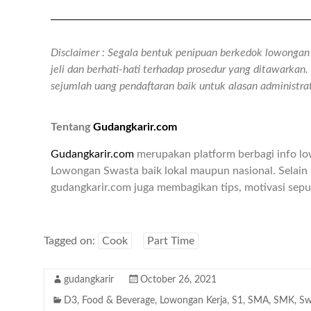
Disclaimer : Segala bentuk penipuan berkedok lowongan k
jeli dan berhati-hati terhadap prosedur yang ditawarka
sejumlah uang pendaftaran baik untuk alasan administr
Tentang
Gudangkarir.com
Gudangkarir.com
merupakan platform berbagi info l
Lowongan Swasta baik lokal maupun nasional. Selain 
gudangkarir.com juga membagikan tips, motivasi seput
Tagged on:
Cook
Part Time
gudangkarir
October 26, 2021
D3
,
Food & Beverage
,
Lowongan Kerja
,
S1
,
SMA
,
SMK
,
Sw