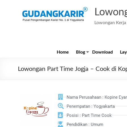
Lowong
Lowongan Kerja 
Home
Blog
Download
Lay
Lowongan Part Time Jogja – Cook di Ko
Nama Perusahaan : Kopine Eya
Penempatan : Yogyakarta
Posisi : Part Time Cook
Pendidikan : Umum