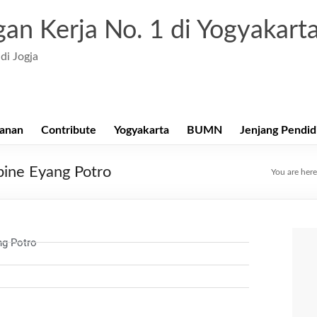
an Kerja No. 1 di Yogyakart
di Jogja
anan
Contribute
Yogyakarta
BUMN
Jenjang Pendid
pine Eyang Potro
You are her
ng Potro