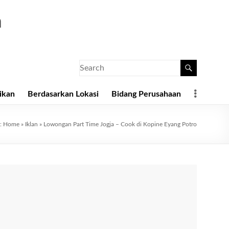
a
ikan
Berdasarkan Lokasi
Bidang Perusahaan
e:
Home
»
Iklan
»
Lowongan Part Time Jogja – Cook di Kopine Eyang Potro