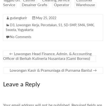
Tagged on:
Cashier
Cleaning Service
Customer
Service
Desainer Grafis
Operator
Warehouse
gudangkarir
May 25, 2022
D3
,
Lowongan Kerja
,
Percetakan
,
S1
,
SD-SMP
,
SMA
,
SMK
,
Swasta
,
Yogyakarta
No Comments
←
Lowongan Head Finance, Admin, & Accounting
Officer di Berkah Kulineria Nusantara (Gami Borneo)
Lowongan Kasir & Pramuniaga di Purnama Bantul
→
Leave a Reply
Your email address will not be published.
Required fields are