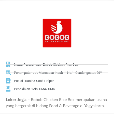
Nama Perusahaan : Bobob Chicken Rice Box
Penempatan : Jl. Mancasan Indah IlI No.1, Condongcatur, DIY
Posisi : Kasir & Cook Helper
Pendidikan : Min. SMA/ SMK
Loker Jogja –
Bobob Chicken Rice Box merupakan usaha
yang bergerak di bidang Food & Beverage di Yogyakarta.