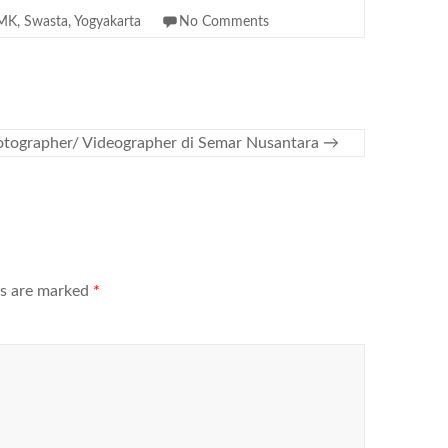
MK
,
Swasta
,
Yogyakarta
No Comments
otographer/ Videographer di Semar Nusantara
→
ds are marked
*