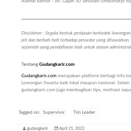
Alamat kantor : Jln. Gajah 50 Tahunan Umbulharjo Yo
Disclaimer : Segala bentuk penipuan berkedok lowongan k
jeli dan berhati-hati terhadap prosedur yang ditawarka
sejumlah uang pendaftaran baik untuk alasan administr
Tentang
Gudangkarir.com
Gudangkarir.com
merupakan platform berbagi info l
Lowongan Swasta baik lokal maupun nasional. Selain 
gudangkarir.com juga membagikan tips, motivasi seput
Tagged on:
Supervisor
Tim Leader
gudangkarir
April 21, 2022