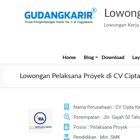
Lowong
Lowongan Kerja 
Home
Blog
Download
Lay
Lowongan Pelaksana Proyek di CV Cipt
Nama Perusahaan : CV Cipta K
Penempatan : Jln. Gajah 50 Ta
Posisi : Pelaksana Proyek
Pendidikan : Min. SMK