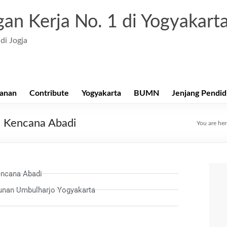
an Kerja No. 1 di Yogyakart
di Jogja
anan
Contribute
Yogyakarta
BUMN
Jenjang Pendid
a Kencana Abadi
You are he
encana Abadi
hunan Umbulharjo Yogyakarta