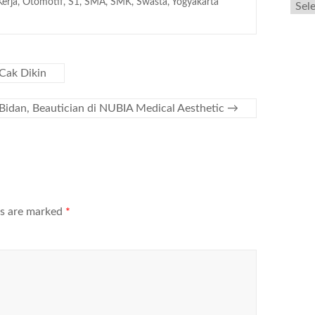
erja
,
Otomotif
,
S1
,
SMA
,
SMK
,
Swasta
,
Yogyakarta
Cak Dikin
 Bidan, Beautician di NUBIA Medical Aesthetic
→
ds are marked
*