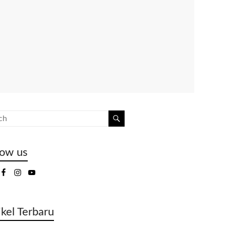
low us
ikel Terbaru