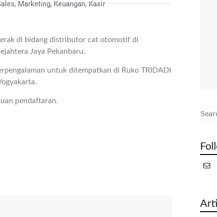
Sales, Marketing, Keuangan, Kasir
ak di bidang distributor cat otomotif di
ejahtera Jaya Pekanbaru.
berpengalaman untuk ditempatkan di Ruko TRIDADI
Yogyakarta.
tuan pendaftaran.
Fol
Art