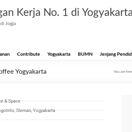
an Kerja No. 1 di Yogyakart
di Jogja
anan
Contribute
Yogyakarta
BUMN
Jenjang Pendid
offee Yogyakarta
You are her
ee & Space
ogotirto, Sleman, Yogyakarta