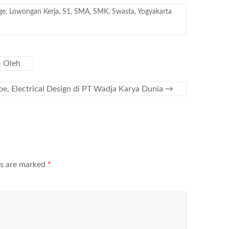
ge
,
Lowongan Kerja
,
S1
,
SMA
,
SMK
,
Swasta
,
Yogyakarta
– Oleh
pe, Electrical Design di PT Wadja Karya Dunia
→
ds are marked
*