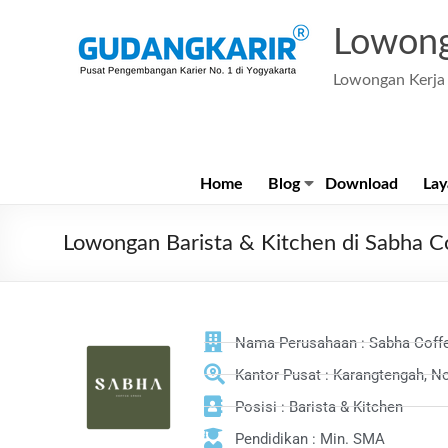
Lowong
Lowongan Kerja 
Home
Blog
Download
Lay
Lowongan Barista & Kitchen di Sabha C
Nama Perusahaan : Sabha Coff
Kantor Pusat : Karangtengah, N
Posisi : Barista & Kitchen
Pendidikan : Min. SMA