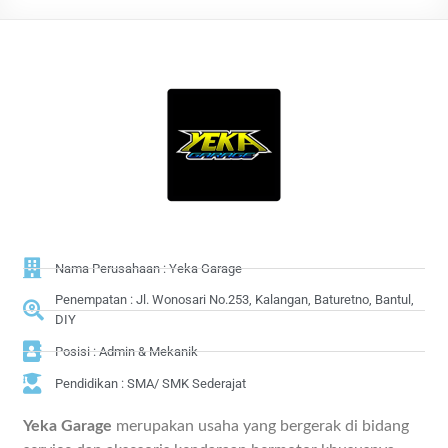
Nama Perusahaan : Yeka Garage
Penempatan : Jl. Wonosari No.253, Kalangan, Baturetno, Bantul,
DIY
Posisi : Admin & Mekanik
Pendidikan : SMA/ SMK Sederajat
Yeka Garage
merupakan usaha yang bergerak di bidang