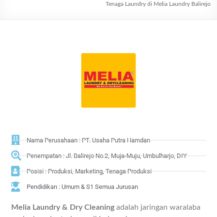
Tenaga Laundry di Melia Laundry Balirejo
Nama Perusahaan : PT. Usaha Putra Hamdan
Penempatan : Jl. Balirejo No.2, Muja-Muju, Umbulharjo, DIY
Posisi : Produksi, Marketing, Tenaga Produksi
Pendidikan : Umum & S1 Semua Jurusan
Melia Laundry & Dry Cleaning
adalah jaringan waralaba