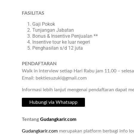
FASILITAS
Gaji Pokok
Tunjangan Jabatan
Bonus & Insentive Penjualan **
Insentive tour ke luar negeri
Penghasilan s/d 12 juta
PENDAFTARAN
Walk in interview setiap Hari Rabu jam 11.00 – selesa
Email: bektiesuzuki@gmail.com
Informasi lebih lanjut mengenai pendaftaran dapat 
Hubungi via Whatsapp
Tentang
Gudangkarir.com
Gudangkarir.com
merupakan platform berbagi info l