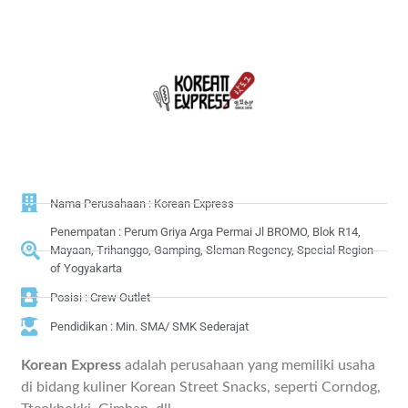
Nama Perusahaan : Korean Express
Penempatan : Perum Griya Arga Permai Jl BROMO, Blok R14,
Mayaan, Trihanggo, Gamping, Sleman Regency, Special Region
of Yogyakarta
Posisi : Crew Outlet
Pendidikan : Min. SMA/ SMK Sederajat
Korean Express
adalah perusahaan yang memiliki usaha
di bidang kuliner Korean Street Snacks, seperti Corndog,