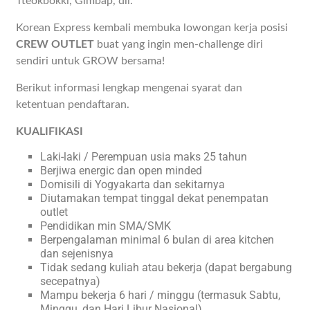
Tteokbokki, Gimbap, dll.
Korean Express kembali membuka lowongan kerja posisi
CREW OUTLET
buat yang ingin men-challenge diri
sendiri untuk GROW bersama!
Berikut informasi lengkap mengenai syarat dan
ketentuan pendaftaran.
KUALIFIKASI
Laki-laki / Perempuan usia maks 25 tahun
Berjiwa energic dan open minded
Domisili di Yogyakarta dan sekitarnya
Diutamakan tempat tinggal dekat penempatan
outlet
Pendidikan min SMA/SMK
Berpengalaman minimal 6 bulan di area kitchen
dan sejenisnya
Tidak sedang kuliah atau bekerja (dapat bergabung
secepatnya)
Mampu bekerja 6 hari / minggu (termasuk Sabtu,
Minggu, dan Hari Libur Nasional)