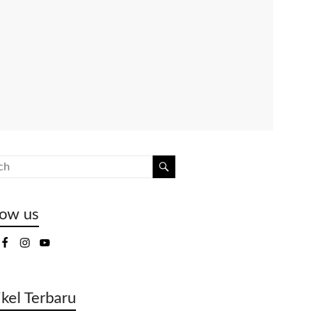
low us
ikel Terbaru