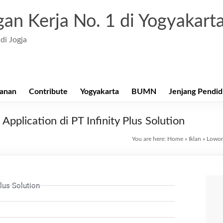
an Kerja No. 1 di Yogyakart
di Jogja
anan
Contribute
Yogyakarta
BUMN
Jenjang Pendid
pplication di PT Infinity Plus Solution
You are here:
Home
»
Iklan
»
Lowong
lus Solution