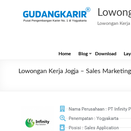
Lowong
Lowongan Kerja 
Home
Blog
Download
Lay
Lowongan Kerja Jogja – Sales Marketing A
Nama Perusahaan : PT Infinity P
Penempatan : Yogyakarta
Posisi : Sales Application