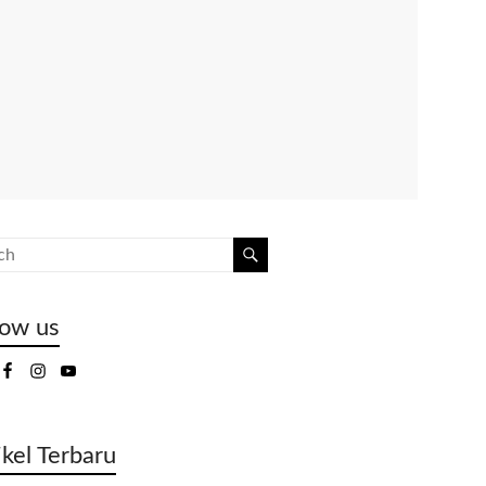
low us
ikel Terbaru