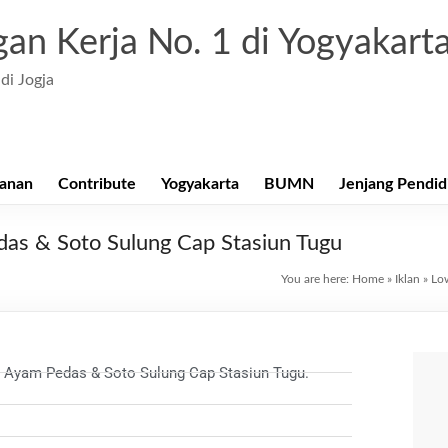
an Kerja No. 1 di Yogyakart
di Jogja
anan
Contribute
Yogyakarta
BUMN
Jenjang Pendid
das & Soto Sulung Cap Stasiun Tugu
You are here:
Home
»
Iklan
»
Low
 Ayam Pedas & Soto Sulung Cap Stasiun Tugu.