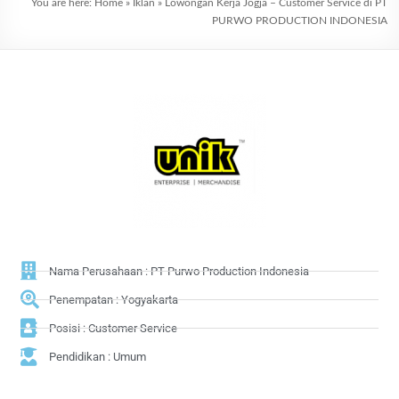
You are here:
Home
»
Iklan
»
Lowongan Kerja Jogja – Customer Service di PT
PURWO PRODUCTION INDONESIA
Nama Perusahaan : PT Purwo Production Indonesia
Penempatan : Yogyakarta
Posisi : Customer Service
Pendidikan : Umum