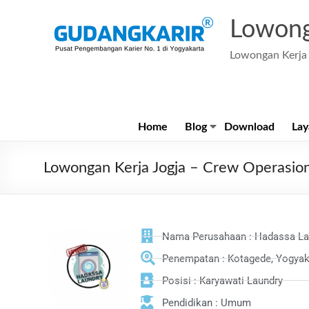
Lowong
Lowongan Kerja 
Home
Blog
Download
Lay
Lowongan Kerja Jogja – Crew Operasion
Nama Perusahaan : Hadassa La
Penempatan : Kotagede, Yogyak
Posisi : Karyawati Laundry
Pendidikan : Umum