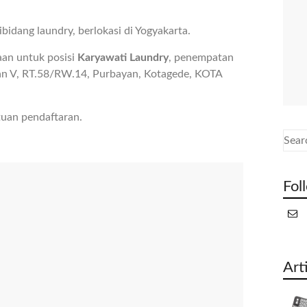
dang laundry, berlokasi di Yogyakarta.
an untuk posisi
Karyawati Laundry
, penempatan
an V, RT.58/RW.14, Purbayan, Kotagede, KOTA
tuan pendaftaran.
Fol
Art