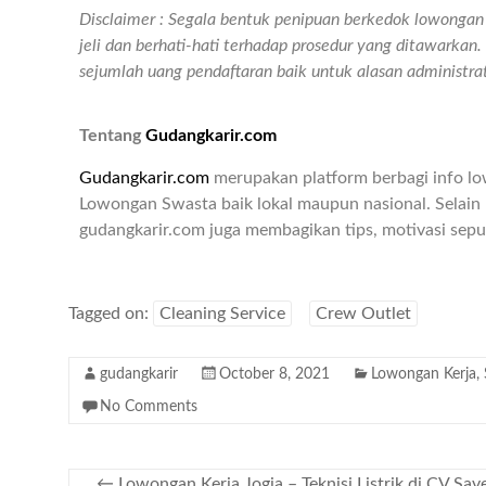
Disclaimer : Segala bentuk penipuan berkedok lowongan k
jeli dan berhati-hati terhadap prosedur yang ditawarka
sejumlah uang pendaftaran baik untuk alasan administr
Tentang
Gudangkarir.com
Gudangkarir.com
merupakan platform berbagi info l
Lowongan Swasta baik lokal maupun nasional. Selain 
gudangkarir.com juga membagikan tips, motivasi seput
Tagged on:
Cleaning Service
Crew Outlet
gudangkarir
October 8, 2021
Lowongan Kerja
,
No Comments
←
Lowongan Kerja Jogja – Teknisi Listrik di CV Sa