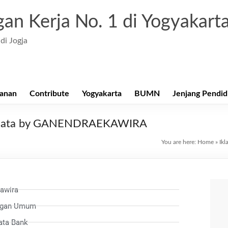
an Kerja No. 1 di Yogyakart
di Jogja
anan
Contribute
Yogyakarta
BUMN
Jenjang Pendid
ermata by GANENDRAEKAWIRA
You are here:
Home
»
Ikl
awira
angan Umum
mata Bank