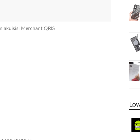
an akuisisi Merchant QRIS
Low