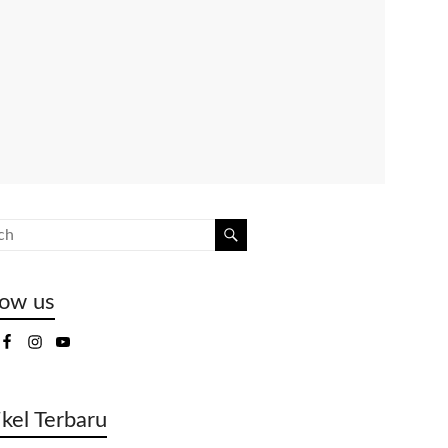
low us
ikel Terbaru