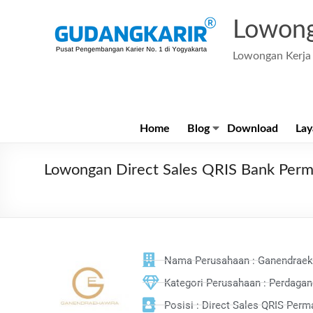
Lowong
Lowongan Kerja 
Home
Blog
Download
Lay
Lowongan Direct Sales QRIS Bank P
Nama Perusahaan : Ganendraek
Kategori Perusahaan : Perdag
Posisi : Direct Sales QRIS Per