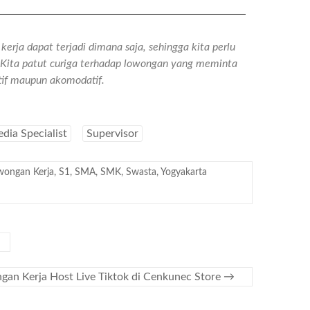
erja dapat terjadi dimana saja, sehingga kita perlu
n. Kita patut curiga terhadap lowongan yang meminta
atif maupun akomodatif.
dia Specialist
Supervisor
wongan Kerja
,
S1
,
SMA
,
SMK
,
Swasta
,
Yogyakarta
gan Kerja Host Live Tiktok di Cenkunec Store
→