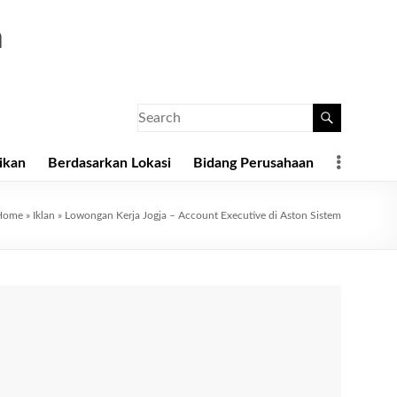
a
ikan
Berdasarkan Lokasi
Bidang Perusahaan
Home
»
Iklan
»
Lowongan Kerja Jogja – Account Executive di Aston Sistem