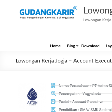
Lowong
Lowongan Kerja 
Home
Blog
Download
Lay
Lowongan Kerja Jogja – Account Execut
Nama Perusahaan : PT Aston S
Penempatan : Yogyakarta
Posisi : Account Executive
Pendidikan : SMA/ SMK Sederaj