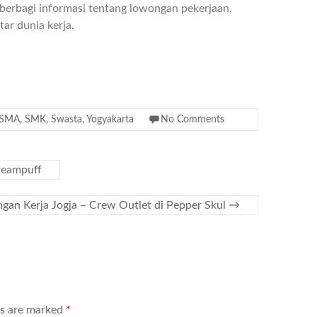
berbagi informasi tentang lowongan pekerjaan,
ar dunia kerja.
SMA
,
SMK
,
Swasta
,
Yogyakarta
No Comments
reampuff
gan Kerja Jogja – Crew Outlet di Pepper Skul
→
ds are marked
*