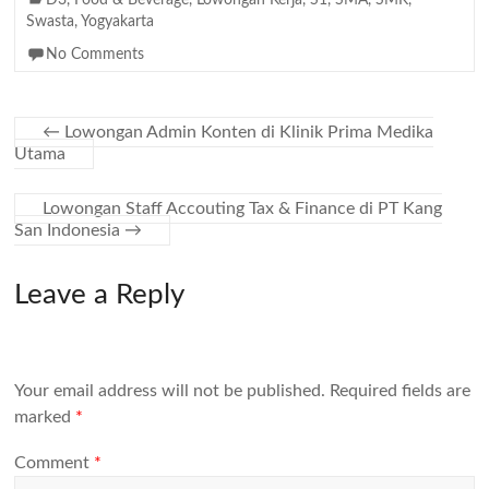
D3
,
Food & Beverage
,
Lowongan Kerja
,
S1
,
SMA
,
SMK
,
Swasta
,
Yogyakarta
No Comments
←
Lowongan Admin Konten di Klinik Prima Medika
Utama
Lowongan Staff Accouting Tax & Finance di PT Kang
San Indonesia
→
Leave a Reply
Your email address will not be published.
Required fields are
marked
*
Comment
*