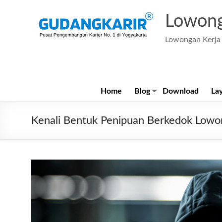
Skip
to
Lowong
content
Lowongan Kerja 
Home
Blog
Download
La
Kenali Bentuk Penipuan Berkedok Lowo