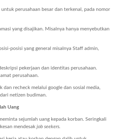
 untuk perusahaan besar dan terkenal, pada nomor
oramasi yang disajikan. Misalnya hanya menyebutkan
isi-posisi yang general misalnya Staff admin,
skripsi pekerjaan dan identitas perusahaan.
alamat perusahaan.
ck dan recheck melalui google dan sosial media,
dari netizen budiman.
lah Uang
meminta sejumlah uang kepada korban. Seringkali
erkesan mendesak
job seekers.
i kerja atau korban dengan dalih untuk