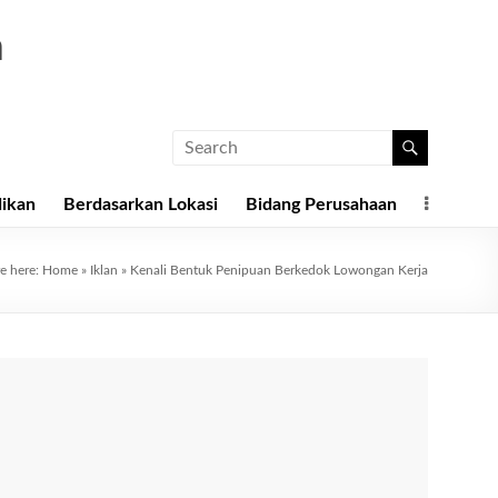
a
dikan
Berdasarkan Lokasi
Bidang Perusahaan
e here:
Home
»
Iklan
»
Kenali Bentuk Penipuan Berkedok Lowongan Kerja