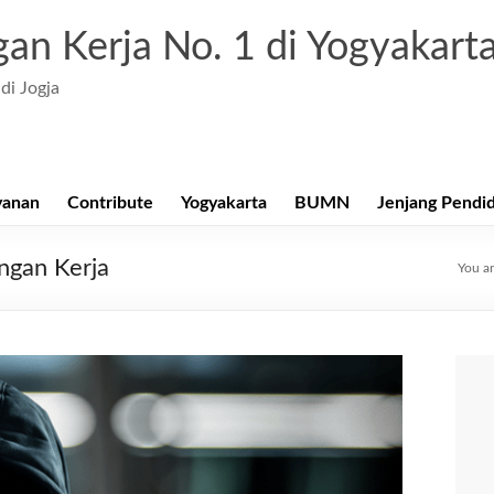
an Kerja No. 1 di Yogyakart
di Jogja
yanan
Contribute
Yogyakarta
BUMN
Jenjang Pendi
ngan Kerja
You ar