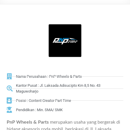
Nama Perusahaan : PnP Wheels & Parts
Kantor Pusat : Jl. Laksada Adisucipto Km 8,5 No. 43
Maguwoharjo
Posisi : Content Creator Part Time
Pendidikan : Min. SMA/ SMK
PnP Wheels & Parts
merupakan usaha yang bergerak di
bidang aksesoris roda mobil, berlokasi di Jl. Laksada