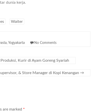
ar dunia kerja.
les
Waiter
asta
,
Yogyakarta
No Comments
Produksi, Kurir di Ayam Goreng Syariah
Supervisor, & Store Manager di Kopi Kenangan
→
ds are marked
*