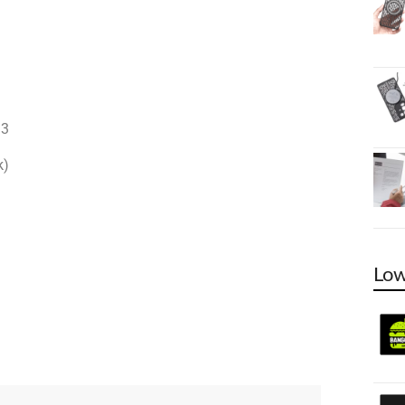
D3
k)
Low