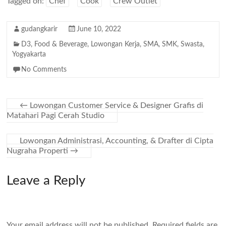
Tagged on:
Chef
Cook
Crew Outlet
gudangkarir
June 10, 2022
D3
,
Food & Beverage
,
Lowongan Kerja
,
SMA
,
SMK
,
Swasta
,
Yogyakarta
No Comments
←
Lowongan Customer Service & Designer Grafis di
Matahari Pagi Cerah Studio
Lowongan Administrasi, Accounting, & Drafter di Cipta
Nugraha Properti
→
Leave a Reply
Your email address will not be published.
Required fields are