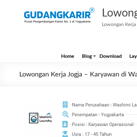
Lowong
Lowongan Kerja 
Home
Blog
Download
Lay
Lowongan Kerja Jogja – Karyawan di W
Nama Perusahaan : Washimi La
Penempatan : Yogyakarta
Posisi : Karyawan Operasional
Usia : 17 - 45 Tahun