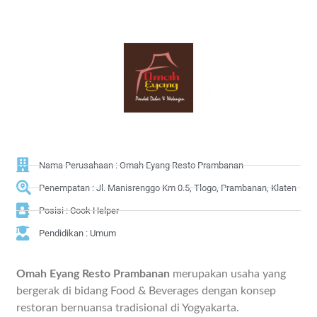
Nama Perusahaan : Omah Eyang Resto Prambanan
Penempatan : Jl. Manisrenggo Km 0.5, Tlogo, Prambanan, Klaten
Posisi : Cook Helper
Pendidikan : Umum
Omah Eyang Resto Prambanan
merupakan usaha yang
bergerak di bidang Food & Beverages dengan konsep
restoran bernuansa tradisional di Yogyakarta.