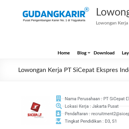
Lowong
Lowongan Kerja 
Home
Blog
Download
Lay
Lowongan Kerja PT SiCepat Ekspres Ind
Nama Perusahaan : PT SiCepat E
Lokasi Kerja : Jakarta Pusat
Pendaftaran : recruitment2@sic
Tingkat Pendidikan : D3, S1