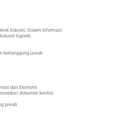
nik Industri, Sistem Informasi
dustri logistik
f dan bertanggung jawab
ormasi dan Ekonomi
prosedur/ dokumen kontrol
gung jawab