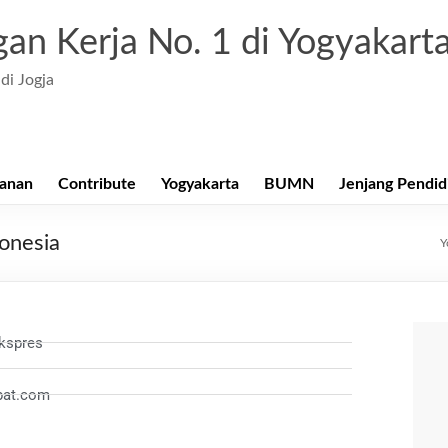
an Kerja No. 1 di Yogyakart
di Jogja
anan
Contribute
Yogyakarta
BUMN
Jenjang Pendid
onesia
Y
kspres
epat.com