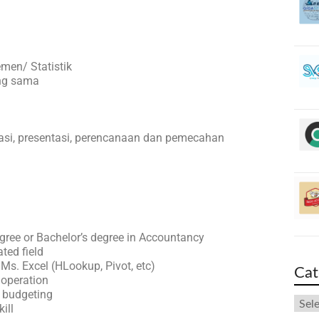
men/ Statistik
ang sama
i, presentasi, perencanaan dan pemecahan
gree or Bachelor’s degree in Accountancy
ated field
Ms. Excel (HLookup, Pivot, etc)
Cat
 operation
t budgeting
ill