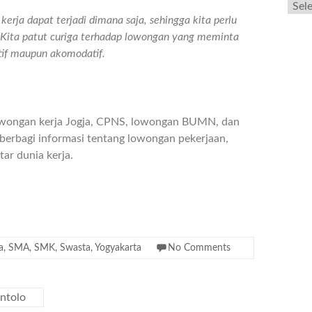
erja dapat terjadi dimana saja, sehingga kita perlu
n. Kita patut curiga terhadap lowongan yang meminta
atif maupun akomodatif.
owongan kerja Jogja, CPNS, lowongan BUMN, dan
berbagi informasi tentang lowongan pekerjaan,
ar dunia kerja.
a
,
SMA
,
SMK
,
Swasta
,
Yogyakarta
No Comments
ntolo