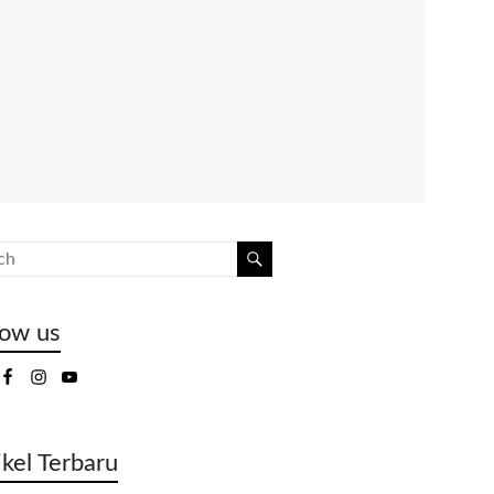
low us
ikel Terbaru