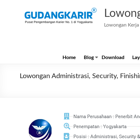
Lowong
Lowongan Kerja 
Home
Blog
Download
Lay
Lowongan Administrasi, Security, Finish
Nama Perusahaan : Penerbit An
Penempatan : Yogyakarta
Posisi : Administrasi, Security &