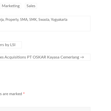
Marketing
Sales
rja
,
Property
,
SMA
,
SMK
,
Swasta
,
Yogyakarta
rs by LSI
ales Acquisitions PT OSKAR Kayasa Cemerlang
→
ds are marked
*