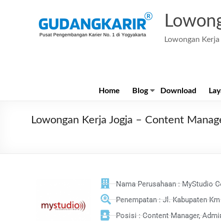
Lowong
Lowongan Kerja 
Home
Blog
Download
Lay
Lowongan Kerja Jogja – Content Manage
Nama Perusahaan : MyStudio C
Penempatan : Jl. Kabupaten Km 
Posisi : Content Manager, Admi