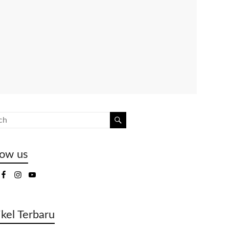
low us
ikel Terbaru