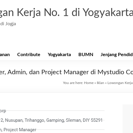
an Kerja No. 1 di Yogyakart
di Jogja
anan
Contribute
Yogyakarta
BUMN
Jenjang Pendid
r, Admin, dan Project Manager di Mystudio C
You are here:
Home
»
Iklan
»
Lowongan Kerja 
orp
2, Nusupan, Trihanggo, Gamping, Sleman, DIY 55291
n, Project Manager