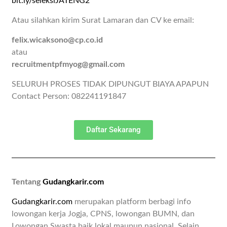
bit.ly/seleksiJATENG2
Atau silahkan kirim Surat Lamaran dan CV ke email:
felix.wicaksono@cp.co.id
atau
recruitmentpfmyog@gmail.com
SELURUH PROSES TIDAK DIPUNGUT BIAYA APAPUN
Contact Person: 082241191847
Daftar Sekarang
Tentang
Gudangkarir.com
Gudangkarir.com
merupakan platform berbagi info
lowongan kerja Jogja, CPNS, lowongan BUMN, dan
Lowongan Swasta baik lokal maupun nasional. Selain