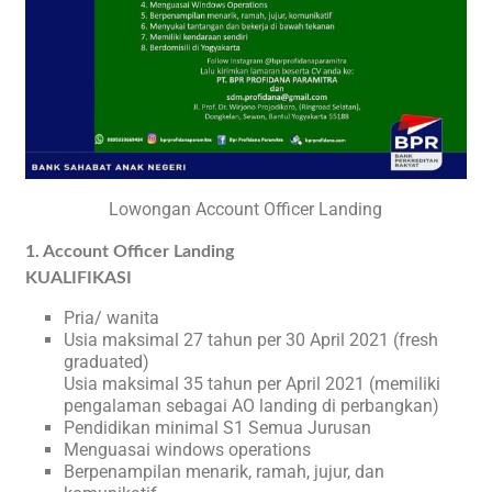
Lowongan Account Officer Landing
1. Account Officer Landing
KUALIFIKASI
Pria/ wanita
Usia maksimal 27 tahun per 30 April 2021 (fresh
graduated)
Usia maksimal 35 tahun per April 2021 (memiliki
pengalaman sebagai AO landing di perbangkan)
Pendidikan minimal S1 Semua Jurusan
Menguasai windows operations
Berpenampilan menarik, ramah, jujur, dan