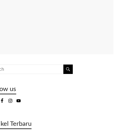
low us
ikel Terbaru