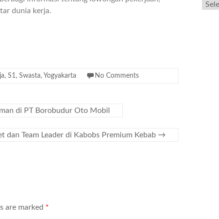
ar dunia kerja.
ja
,
S1
,
Swasta
,
Yogyakarta
No Comments
sman di PT Borobudur Oto Mobil
et dan Team Leader di Kabobs Premium Kebab
→
ds are marked
*