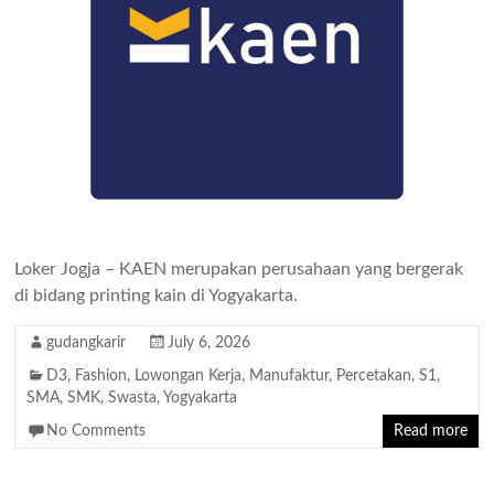
Loker Jogja – KAEN merupakan perusahaan yang bergerak
di bidang printing kain di Yogyakarta.
gudangkarir
July 6, 2026
D3
,
Fashion
,
Lowongan Kerja
,
Manufaktur
,
Percetakan
,
S1
,
SMA
,
SMK
,
Swasta
,
Yogyakarta
No Comments
Read more