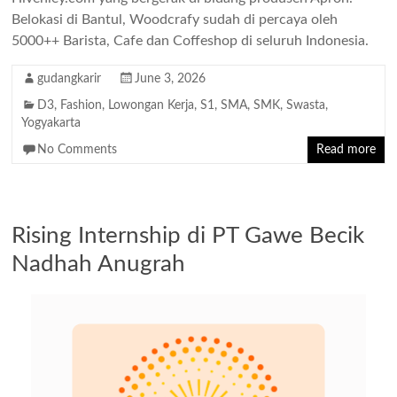
Belokasi di Bantul, Woodcrafy sudah di percaya oleh
5000++ Barista, Cafe dan Coffeshop di seluruh Indonesia.
gudangkarir
June 3, 2026
D3
,
Fashion
,
Lowongan Kerja
,
S1
,
SMA
,
SMK
,
Swasta
,
Yogyakarta
No Comments
Read more
Rising Internship di PT Gawe Becik
Nadhah Anugrah