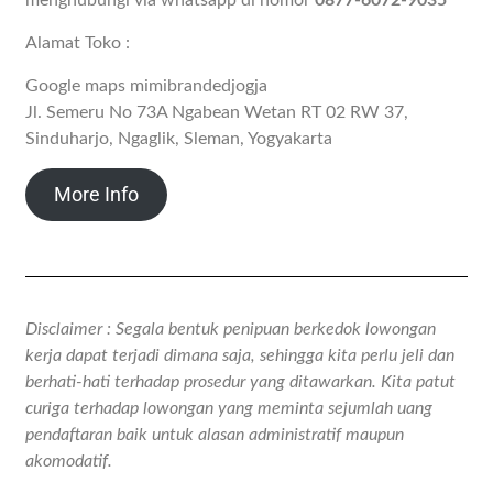
menghubungi via whatsapp di nomor
0877-6072-9035
Alamat Toko :
Google maps mimibrandedjogja
Jl. Semeru No 73A Ngabean Wetan RT 02 RW 37,
Sinduharjo, Ngaglik, Sleman, Yogyakarta
More Info
Disclaimer : Segala bentuk penipuan berkedok lowongan
kerja dapat terjadi dimana saja, sehingga kita perlu jeli dan
berhati-hati terhadap prosedur yang ditawarkan. Kita patut
curiga terhadap lowongan yang meminta sejumlah uang
pendaftaran baik untuk alasan administratif maupun
akomodatif.