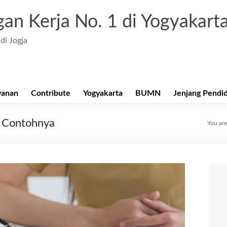
an Kerja No. 1 di Yogyakart
di Jogja
yanan
Contribute
Yogyakarta
BUMN
Jenjang Pendi
 Contohnya
You are