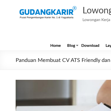
Skip
to
Lowong
content
Lowongan Kerja 
Home
Blog
Download
La
Panduan Membuat CV ATS Friendly dan