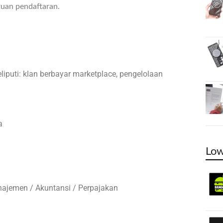
tuan pendaftaran.
uti: klan berbayar marketplace, pengelolaan
a
Low
ajemen / Akuntansi / Perpajakan