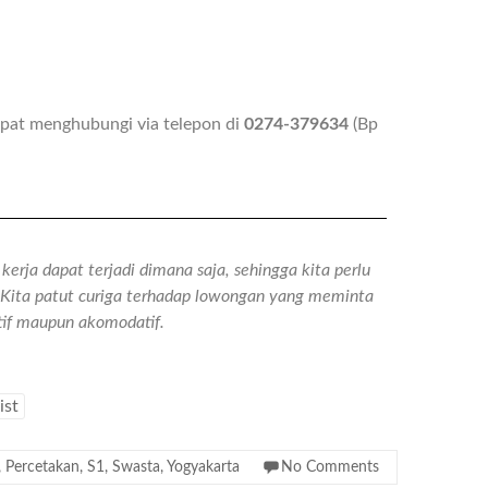
dapat menghubungi via telepon di
0274-379634
(Bp
erja dapat terjadi dimana saja, sehingga kita perlu
n. Kita patut curiga terhadap lowongan yang meminta
atif maupun akomodatif.
ist
,
Percetakan
,
S1
,
Swasta
,
Yogyakarta
No Comments