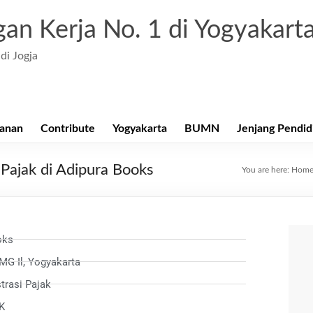
an Kerja No. 1 di Yogyakart
di Jogja
anan
Contribute
Yogyakarta
BUMN
Jenjang Pendid
Pajak di Adipura Books
You are here:
Hom
oks
 MG Il, Yogyakarta
trasi Pajak
MK