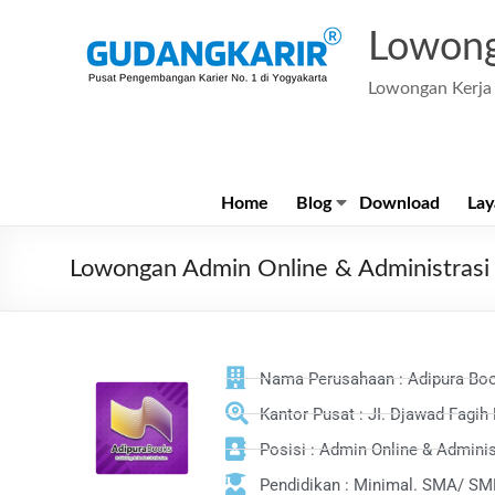
Lowong
Lowongan Kerja 
Home
Blog
Download
Lay
Lowongan Admin Online & Administrasi 
Nama Perusahaan : Adipura Bo
Kantor Pusat : JI. Djawad Fagih
Posisi : Admin Online & Adminis
Pendidikan : Minimal. SMA/ S