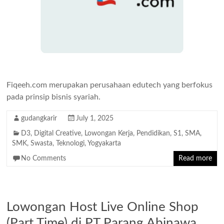
Fiqeeh.com merupakan perusahaan edutech yang berfokus
pada prinsip bisnis syariah.
gudangkarir
July 1, 2025
D3
,
Digital Creative
,
Lowongan Kerja
,
Pendidikan
,
S1
,
SMA
,
SMK
,
Swasta
,
Teknologi
,
Yogyakarta
No Comments
Read more
Lowongan Host Live Online Shop
(Part Time) di PT Parang Abinawa