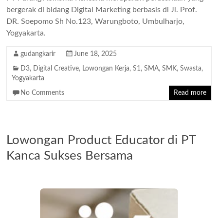
bergerak di bidang Digital Marketing berbasis di Jl. Prof.
DR. Soepomo Sh No.123, Warungboto, Umbulharjo,
Yogyakarta.
gudangkarir
June 18, 2025
D3
,
Digital Creative
,
Lowongan Kerja
,
S1
,
SMA
,
SMK
,
Swasta
,
Yogyakarta
No Comments
Read more
Lowongan Product Educator di PT
Kanca Sukses Bersama