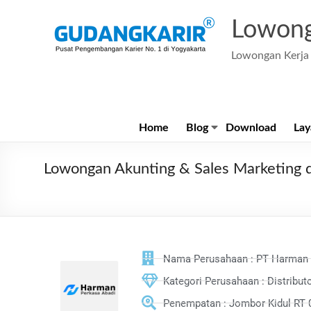
Lowong
Lowongan Kerja 
Home
Blog
Download
Lay
Lowongan Akunting & Sales Marketing 
Nama Perusahaan : PT Harman 
Kategori Perusahaan : Distribu
Penempatan : Jombor Kidul RT 