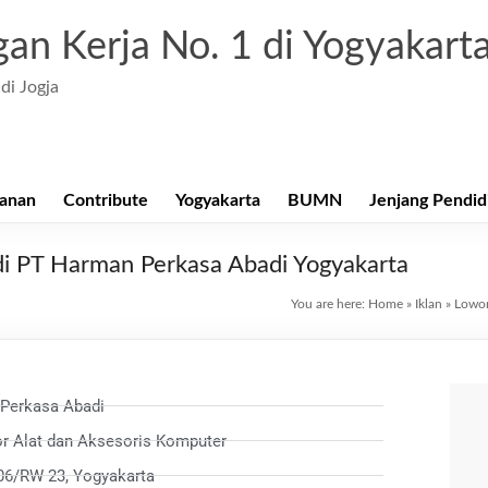
an Kerja No. 1 di Yogyakart
di Jogja
anan
Contribute
Yogyakarta
BUMN
Jenjang Pendid
di PT Harman Perkasa Abadi Yogyakarta
You are here:
Home
»
Iklan
»
Lowon
Perkasa Abadi
tor Alat dan Aksesoris Komputer
06/RW 23, Yogyakarta