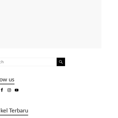
low us
ikel Terbaru