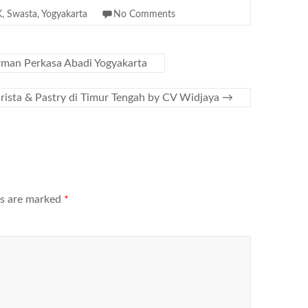
K
,
Swasta
,
Yogyakarta
No Comments
rman Perkasa Abadi Yogyakarta
ista & Pastry di Timur Tengah by CV Widjaya
→
ds are marked
*