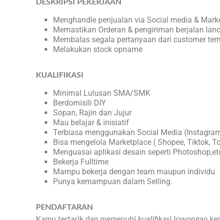
DESKRIPSI PEKERJAAN
Menghandle penjualan via Social media & Mark
Memastikan Orderan & pengiriman berjalan lanc
Membalas segala pertanyaan dari customer ter
Melakukan stock opname
KUALIFIKASI
Minimal Lulusan SMA/SMK
Berdomisili DIY
Sopan, Rajin dan Jujur
Mau belajar & inisiatif
Terbiasa menggunakan Social Media (Instagra
Bisa mengelola Marketplace ( Shopee, Tiktok, To
Menguasai aplikasi desain seperti Photoshop,et
Bekerja Fulltime
Mampu bekerja dengan team maupun individu
Punya kemampuan dalam Selling.
PENDAFTARAN
Kamu tertarik dan memenuhi kualifikasi lowongan ker