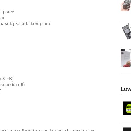
etplace
ar
masuk jika ada komplain
m & FB)
kopedia dIl)
Low
c
ja di atas? Kirimkan CV dan Surat Lamaran via