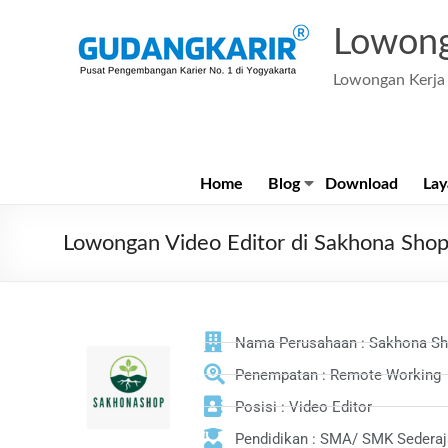
Lowong
Lowongan Kerja 
Home
Blog
Download
Lay
Lowongan Video Editor di Sakhona Sho
Nama Perusahaan : Sakhona S
Penempatan : Remote Working
Posisi : Video Editor
Pendidikan : SMA/ SMK Sederaj