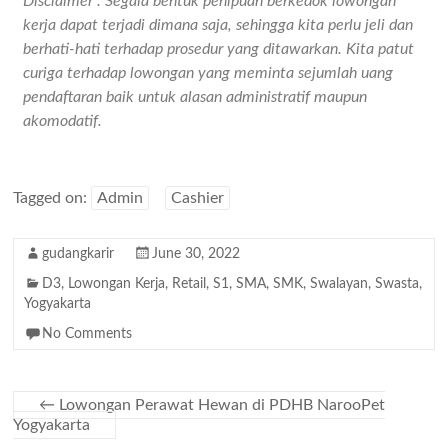
Disclaimer : Segala bentuk penipuan berkedok lowongan
kerja dapat terjadi dimana saja, sehingga kita perlu jeli dan
berhati-hati terhadap prosedur yang ditawarkan. Kita patut
curiga terhadap lowongan yang meminta sejumlah uang
pendaftaran baik untuk alasan administratif maupun
akomodatif.
Tagged on:
Admin
Cashier
gudangkarir
June 30, 2022
D3
,
Lowongan Kerja
,
Retail
,
S1
,
SMA
,
SMK
,
Swalayan
,
Swasta
,
Yogyakarta
No Comments
←
Lowongan Perawat Hewan di PDHB NarooPet
Yogyakarta