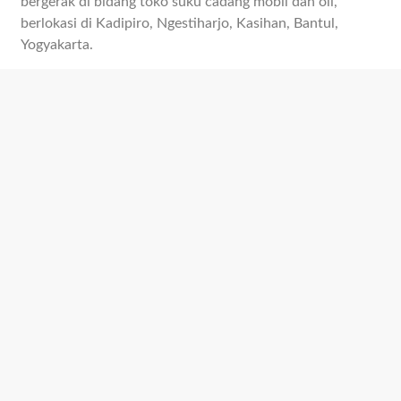
bergerak di bidang toko suku cadang mobil dan oli,
berlokasi di Kadipiro, Ngestiharjo, Kasihan, Bantul,
Yogyakarta.