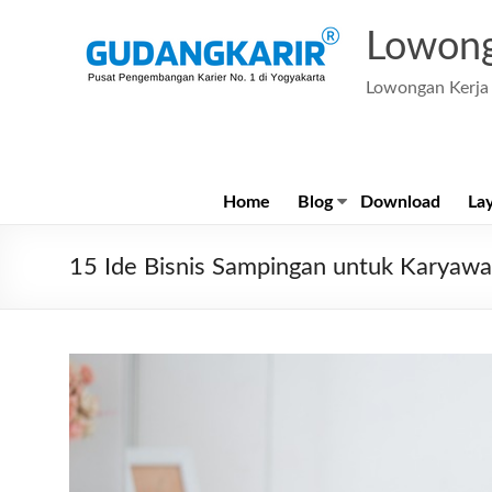
Skip
to
Lowong
content
Lowongan Kerja 
Home
Blog
Download
La
15 Ide Bisnis Sampingan untuk Karyaw