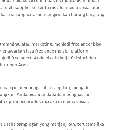
g mudah dilakukan dan tidak membutuhkan modal
l oleh supplier tertentu melalui media sosial atau
 karena supplier akan mengirimkan barang langsung
ogramming, atau marketing, menjadi freelancer bisa
menawarkan jasa freelance melalui platform-
jadi freelancer, Anda bisa bekerja fleksibel dan
ebutuhan Anda.
dan mampu mempengaruhi orang lain, menjadi
janjikan. Anda bisa mendapatkan penghasilan
tuk promosi produk mereka di media sosial.
de usaha sampingan yang menjanjikan, terutama jika