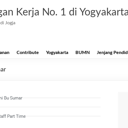
an Kerja No. 1 di Yogyakart
di Jogja
anan
Contribute
Yogyakarta
BUMN
Jenjang Pendid
ar
mi Bu Sumar
Staff Part Time