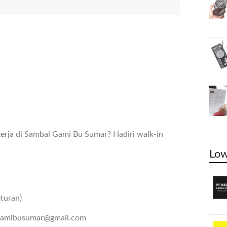
rja di Sambal Gami Bu Sumar? Hadiri walk-in
Low
turan)
 : gamibusumar@gmail.com