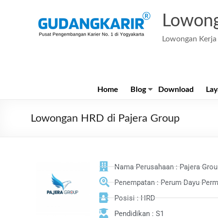
Lowong
Lowongan Kerja 
Home
Blog
Download
Lay
Lowongan HRD di Pajera Group
Nama Perusahaan : Pajera Gro
Penempatan : Perum Dayu Perma
Posisi : HRD
Pendidikan : S1