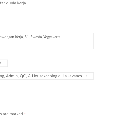
ar dunia kerja.
owongan Kerja
,
S1
,
Swasta
,
Yogyakarta
9
g, Admin, QC, & Housekeeping di La Javanes
→
ds are marked
*