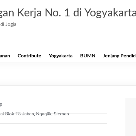
an Kerja No. 1 di Yogyakart
di Jogja
anan
Contribute
Yogyakarta
BUMN
Jenjang Pendid
up
i Blok T8 Jaban, Ngaglik, Sleman