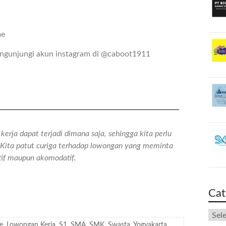
me
mengunjungi akun instagram di @caboot1911
erja dapat terjadi dimana saja, sehingga kita perlu
n. Kita patut curiga terhadap lowongan yang meminta
atif maupun akomodatif.
Cat
e
,
Lowongan Kerja
,
S1
,
SMA
,
SMK
,
Swasta
,
Yogyakarta