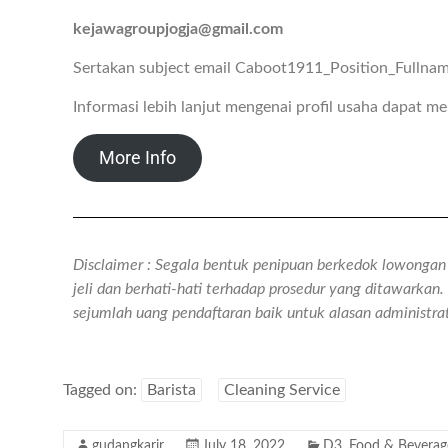
kejawagroupjogja@gmail.com
Sertakan subject email Caboot1911_Position_Fullna
Informasi lebih lanjut mengenai profil usaha dapat 
More Info
Disclaimer : Segala bentuk penipuan berkedok lowongan k
jeli dan berhati-hati terhadap prosedur yang ditawarka
sejumlah uang pendaftaran baik untuk alasan administr
Tagged on:
Barista
Cleaning Service
gudangkarir
July 18, 2022
D3
,
Food & Beverag