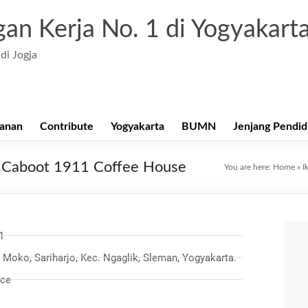
an Kerja No. 1 di Yogyakart
di Jogja
anan
Contribute
Yogyakarta
BUMN
Jenjang Pendid
di Caboot 1911 Coffee House
You are here:
Home
»
I
1
g Moko, Sariharjo, Kec. Ngaglik, Sleman, Yogyakarta.
ice