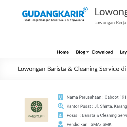
Lowong
Lowongan Kerja 
Home
Blog
Download
Lay
Lowongan Barista & Cleaning Service 
Nama Perusahaan : Caboot 191
Kantor Pusat : Jl. Shinta, Karan
Posisi : Barista & Cleaning Serv
Pendidikan : SMA/ SMK