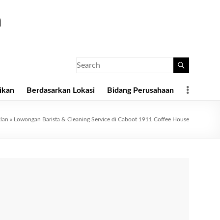
a
ikan
Berdasarkan Lokasi
Bidang Perusahaan
klan
»
Lowongan Barista & Cleaning Service di Caboot 1911 Coffee House