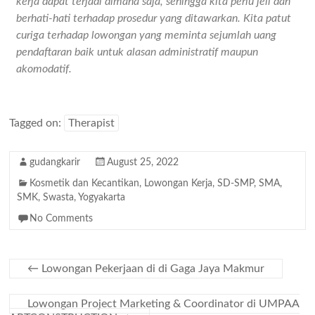
kerja dapat terjadi dimana saja, sehingga kita perlu jeli dan
berhati-hati terhadap prosedur yang ditawarkan. Kita patut
curiga terhadap lowongan yang meminta sejumlah uang
pendaftaran baik untuk alasan administratif maupun
akomodatif.
Tagged on:
Therapist
gudangkarir
August 25, 2022
Kosmetik dan Kecantikan
,
Lowongan Kerja
,
SD-SMP
,
SMA
,
SMK
,
Swasta
,
Yogyakarta
No Comments
←
Lowongan Pekerjaan di di Gaga Jaya Makmur
Lowongan Project Marketing & Coordinator di UMPAA