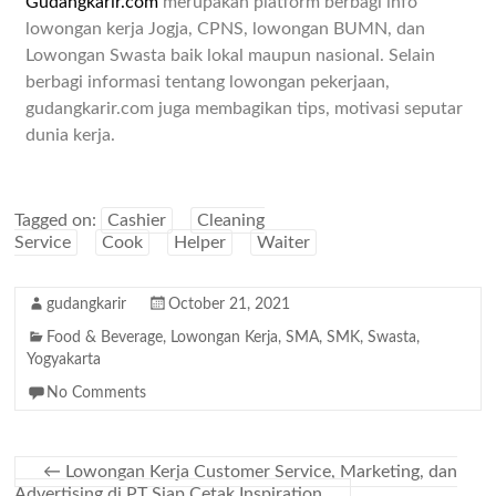
Gudangkarir.com
merupakan platform berbagi info
lowongan kerja Jogja, CPNS, lowongan BUMN, dan
Lowongan Swasta baik lokal maupun nasional. Selain
berbagi informasi tentang lowongan pekerjaan,
gudangkarir.com juga membagikan tips, motivasi seputar
dunia kerja.
Tagged on:
Cashier
Cleaning
Service
Cook
Helper
Waiter
gudangkarir
October 21, 2021
Food & Beverage
,
Lowongan Kerja
,
SMA
,
SMK
,
Swasta
,
Yogyakarta
No Comments
←
Lowongan Kerja Customer Service, Marketing, dan
Advertising di PT Siap Cetak Inspiration