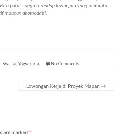
n. Kita patut curiga terhadap lowongan yang meminta
atif maupun akomodatif.
K
,
Swasta
,
Yogyakarta
No Comments
Lowongan Kerja di Proyek Mapan
→
ds are marked
*