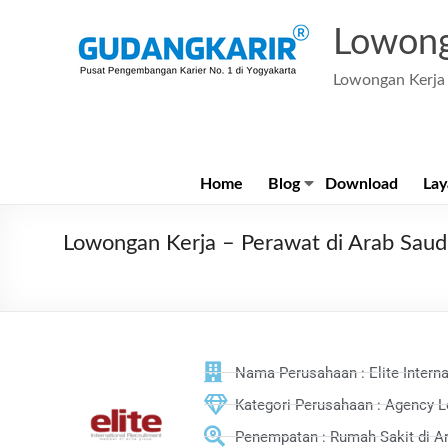
Lowong
Lowongan Kerja 
Home
Blog
Download
Lay
Lowongan Kerja – Perawat di Arab Saudi 
Nama Perusahaan : Elite Intern
Kategori Perusahaan : Agency 
Penempatan : Rumah Sakit di A