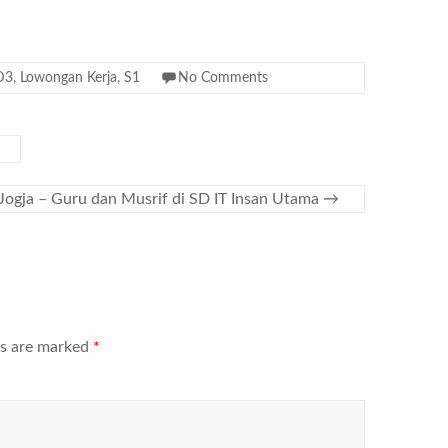
D3
,
Lowongan Kerja
,
S1
No Comments
Jogja – Guru dan Musrif di SD IT Insan Utama
→
ds are marked
*