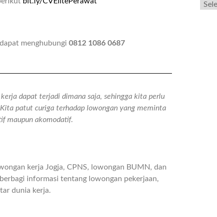
berikut
bit.ly/CVElitePerawat
n dapat menghubungi
0812 1086 0687
erja dapat terjadi dimana saja, sehingga kita perlu
n. Kita patut curiga terhadap lowongan yang meminta
atif maupun akomodatif.
owongan kerja Jogja, CPNS, lowongan BUMN, dan
berbagi informasi tentang lowongan pekerjaan,
ar dunia kerja.