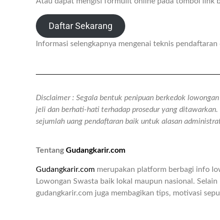
Atau dapat mengisi formulit online pada tombol link 
Daftar Sekarang
Informasi selengkapnya mengenai teknis pendaftara
Disclaimer : Segala bentuk penipuan berkedok lowongan k
jeli dan berhati-hati terhadap prosedur yang ditawarka
sejumlah uang pendaftaran baik untuk alasan administr
Tentang
Gudangkarir.com
Gudangkarir.com
merupakan platform berbagi info l
Lowongan Swasta baik lokal maupun nasional. Selain 
gudangkarir.com juga membagikan tips, motivasi seput