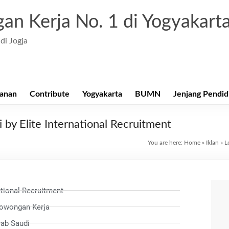
an Kerja No. 1 di Yogyakart
di Jogja
anan
Contribute
Yogyakarta
BUMN
Jenjang Pendid
by Elite International Recruitment
You are here:
Home
»
Iklan
»
L
ational Recruitment
Lowongan Kerja
rab Saudi