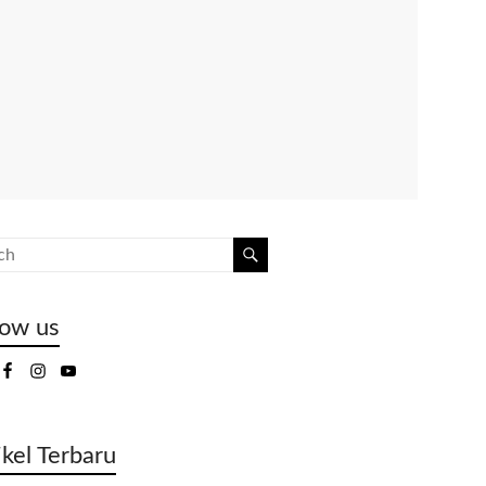
low us
ikel Terbaru