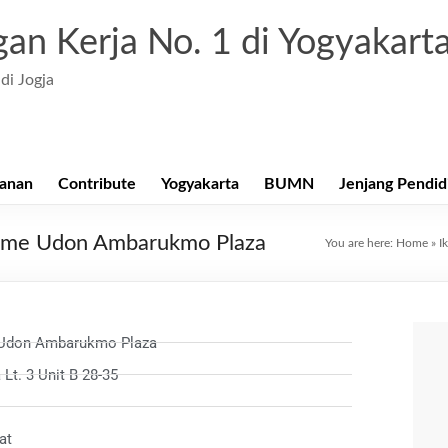
an Kerja No. 1 di Yogyakart
di Jogja
anan
Contribute
Yogyakarta
BUMN
Jenjang Pendid
game Udon Ambarukmo Plaza
You are here:
Home
»
I
Udon Ambarukmo Plaza
t. 3 Unit B 28-35
at