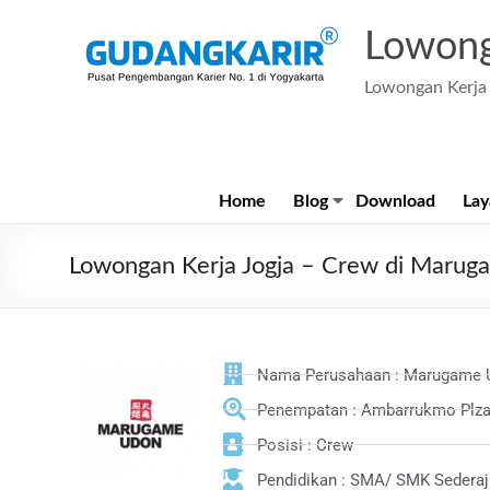
Lowong
Lowongan Kerja 
Home
Blog
Download
Lay
Lowongan Kerja Jogja – Crew di Maru
Nama Perusahaan : Marugame 
Penempatan : Ambarrukmo Plza L
Posisi : Crew
Pendidikan : SMA/ SMK Sederaj